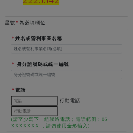
*
星號
為必填欄位
*
姓名或營利事業名稱
臺南市政府財政稅務局(以下稱本局)依據「個人
資料保護法」第8條第1項規定，於您使用本服
務前，應向您告知下列事項，請詳閱：
蒐集之目的：稅務行政、調查、統計與研
*
身分證號碼或統一編號
究分析、廉政行政、其他財政服務。
蒐集之類別：本局因提供服務需蒐集您的
個人資料，包含姓名、國民身分證統一編
號(或護照號碼)、影像聲音、戶籍資料及
*
電話
聯絡方式等資訊。
行動電話
個人資料利用之期間、地區、對象及方
式：
期間：本局因提供服務所須之保存期
(請至少寫下一組聯絡電話；電話範例：06-
間。
XXXXXXX ，請勿使用全形輸入)
地區：中華民國境內（包含臺澎金馬