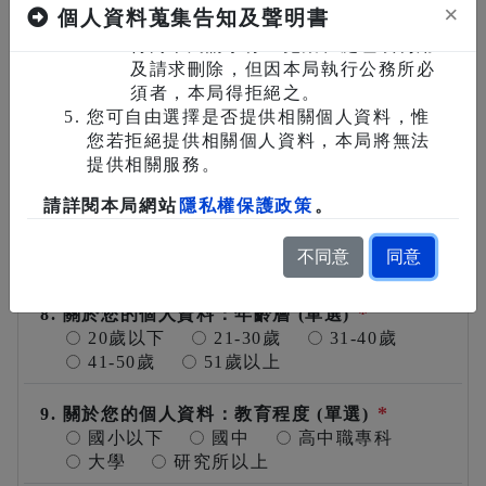
×
個人資料蒐集告知及聲明書
明。
不滿意
非常不滿意
得向本局請求停止蒐集、處理或利用
及請求刪除，但因本局執行公務所必
6. 請問，您認為本局網站是否容易搜尋您所欲查
須者，本局得拒絕之。
*
詢之資料？ (單選)
您可自由選擇是否提供相關個人資料，惟
非常滿意
很滿意
滿意
您若拒絕提供相關個人資料，本局將無法
不滿意
非常不滿意
提供相關服務。
7. 請問您不滿意本局網站哪個部分？原因為何?
請詳閱本局網站
隱私權保護政策
。
(問答題)
不同意
同意
*
8. 關於您的個人資料：年齡層 (單選)
20歲以下
21-30歲
31-40歲
41-50歲
51歲以上
*
9. 關於您的個人資料：教育程度 (單選)
國小以下
國中
高中職專科
大學
研究所以上