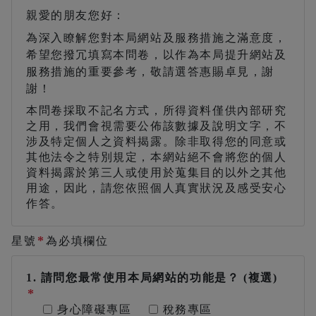
親愛的朋友您好：
為深入瞭解您對本局網站及服務措施之滿意度，
希望您撥冗填寫本問卷，以作為本局提升網站及
服務措施的重要參考，敬請選答惠賜卓見，謝
謝！
本問卷採取不記名方式，所得資料僅供內部研究
之用，我們會視需要公佈該數據及說明文字，不
涉及特定個人之資料揭露。除非取得您的同意或
其他法令之特別規定，本網站絕不會將您的個人
資料揭露於第三人或使用於蒐集目的以外之其他
用途，因此，請您依照個人真實狀況及感受安心
作答。
臺南市政府財政稅務局(以下稱本局)依據「個人
*
星號
為必填欄位
資料保護法」第8條第1項規定，於您使用本服
務前，應向您告知下列事項，請詳閱：
蒐集之目的：稅務行政、調查、統計與研
1. 請問您最常使用本局網站的功能是？ (複選)
究分析、廉政行政、其他財政服務。
*
蒐集之類別：本局因提供服務需蒐集您的
身心障礙專區
稅務專區