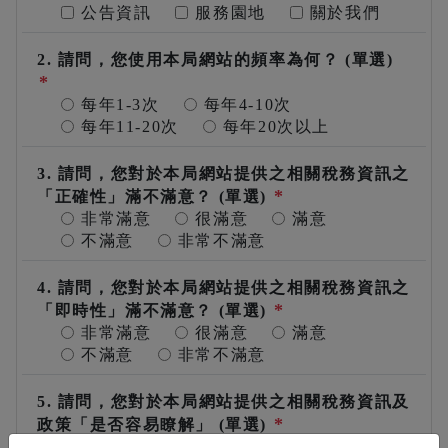
個人資料，包含姓名、國民身分證統一編
公告資訊
服務園地
關於我們
號(或護照號碼)、影像聲音、戶籍資料及
聯絡方式等資訊。
2. 請問，您使用本局網站的頻率為何？ (單選)
個人資料利用之期間、地區、對象及方
*
式：
每年1-3次
每年4-10次
期間：本局因提供服務所須之保存期
每年11-20次
每年20次以上
間。
地區：中華民國境內（包含臺澎金馬
3. 請問，您對於本局網站提供之相關稅務資訊之
地區）。
*
「正確性」滿不滿意？ (單選)
對象：本局或案件權責之公務機關。
非常滿意
很滿意
滿意
方式：以自動化機器或其他非自動化
不滿意
非常不滿意
之利用方式。
依據個人資料保護法第3條及施行細則第19
4. 請問，您對於本局網站提供之相關稅務資訊之
條規定，您得就個人資料依法行使下列權
*
「即時性」滿不滿意？ (單選)
利：
非常滿意
很滿意
滿意
得向本局查詢、請求閱覽或請求製給
不滿意
非常不滿意
複製本，而本局依法得酌收必要成本
費用。
若您的個人資料有任何異動，得向本
5. 請問，您對於本局網站提供之相關稅務資訊及
*
局請求補充或更正，使其保持正確、
政策「是否容易瞭解」 (單選)
最新及完整，惟依法您應為適當之釋
非常滿意
很滿意
滿意