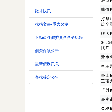
房屋
地價
徵才快訊
打擊
稅捐文書/重大欠稅
緝全
牌照
不動產評價委員會會議紀錄
06
帳戶
個資保護公告
愛車
最新債務訊息
車主
臺南
各稅核定公告
三項
「財
臺南
欠稅