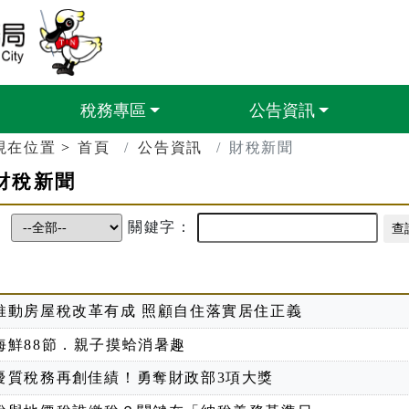
臺南市政府財政稅務局
稅務專區
公告資訊
現在位置
首頁
公告資訊
財稅新聞
財稅新聞
：
關鍵字：
推動房屋稅改革有成 照顧自住落實居住正義
海鮮88節．親子摸蛤消暑趣
優質稅務再創佳績！勇奪財政部3項大獎