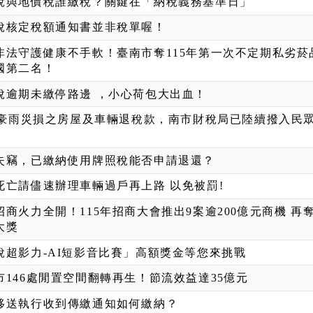
稅與地價稅誰繳稅？關鍵在「納稅義務基準日」
稅核定稅額通知書並非稅單喔！
非法守護健康不手軟！臺南市奪115年第一次不定期私劣菸
國第二名！
稅逾期未繳停路邊 ，小心荷包大出血！
25豪雨災損之房屋及車輛退稅款，南市財稅局已陸續撥入民
失竊，已繳納使用牌照稅能否申請退還？
死亡請儘速辦理車輛過戶再上路 以免被罰!
招商火力全開！115年招商大會推出9案逾200億元商機 再
大獎
稅超影力-AI短影音比賽」高額獎金等您來挑戰
市146處閒置空間翻轉再生！節流效益達35億元
移送執行收到傳繳通知如何繳納？