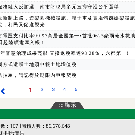
服務融入反賄選 南市財稅局多元宣導守護公平選舉
稅新制上路，遊樂園機械設施、親子車及實境體感娛樂設
稅，利民又促進觀光
市電匯支付比率99.97高居全國第一•首批0625豪雨淹水救
7日起陸續電匯入帳！
8年智慧治理成果亮眼 直撥退稅率達98.28％，六都第一!
囑方式遺贈土地須申報土地增值稅
法拍屋，請記得於期限內申報契稅
1
2
3
4
5
最前頁
上一頁
:::
顯示
數：167 ∣ 累積人數：86,676,648
資料開放宣告