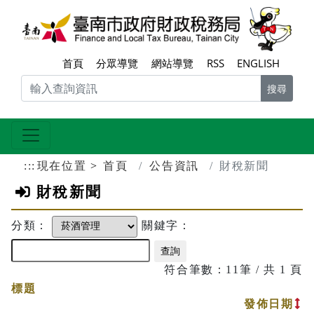
跳到主要內容區塊
臺南
首頁
分眾導覽
網站導覽
RSS
ENGLISH
搜尋
:::
現在位置
首頁
公告資訊
財稅新聞
財稅新聞
分類：
關鍵字：
符合筆數：11筆 / 共 1 頁
標題
開
發佈日期