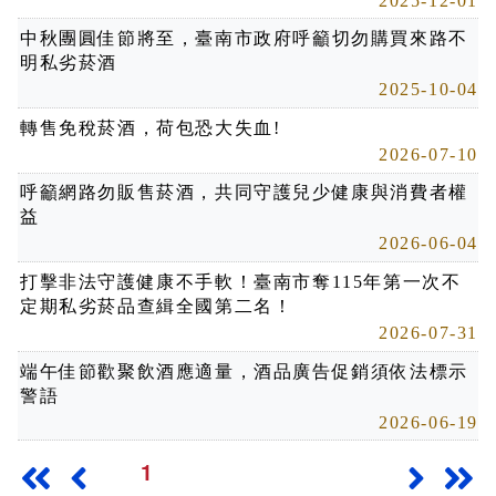
2025-12-01
中秋團圓佳節將至，臺南市政府呼籲切勿購買來路不
明私劣菸酒
2025-10-04
轉售免稅菸酒，荷包恐大失血!
2026-07-10
呼籲網路勿販售菸酒，共同守護兒少健康與消費者權
益
2026-06-04
打擊非法守護健康不手軟！臺南市奪115年第一次不
定期私劣菸品查緝全國第二名！
2026-07-31
端午佳節歡聚飲酒應適量，酒品廣告促銷須依法標示
警語
2026-06-19
1
最前頁
上一頁
下一頁
最