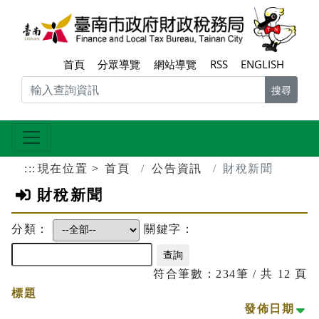
跳到主要內容區塊
臺南
首頁
分眾導覽
網站導覽
RSS
ENGLISH
搜尋
:::
現在位置
首頁
公告資訊
財稅新聞
財稅新聞
分類：
關鍵字：
符合筆數：234筆 / 共 12 頁
標題
小
發佈日期