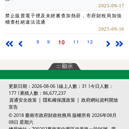
2025-09-17
禁止販賣電子煙及未經審查加熱菸，市府財稅局加強
稽查杜絕違法流通
2025-09-16
10
8
9
11
12
最前頁
上一頁
下一頁
最
:::
顯示
更新日期：2026-08-06 ∣ 線上人數：31 ∣ 今日人數：
177 ∣ 累積人數：86,677,237
資通安全政策
|
隱私權保護政策
|
政府網站資料開放
宣告
© 2018 臺南市政府財政稅務局 版權所有 2026年08月
08日 星期六
總局地址：700202臺南市中西區忠義路一段96號 ‧ 電