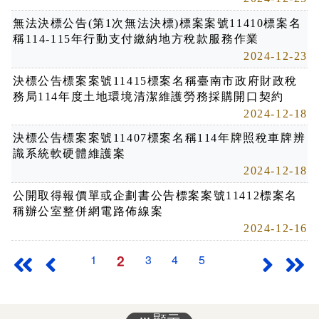
無法決標公告(第1次無法決標)標案案號11410標案名
稱114-115年行動支付繳納地方稅款服務作業
2024-12-23
決標公告標案案號11415標案名稱臺南市政府財政稅
務局114年度土地環境清潔維護勞務採購開口契約
2024-12-18
決標公告標案案號11407標案名稱114年牌照稅車牌辨
識系統軟硬體維護案
2024-12-18
公開取得報價單或企劃書公告標案案號11412標案名
稱辦公室整併網電路佈線案
2024-12-16
2
1
3
4
5
最前頁
上一頁
下一頁
最