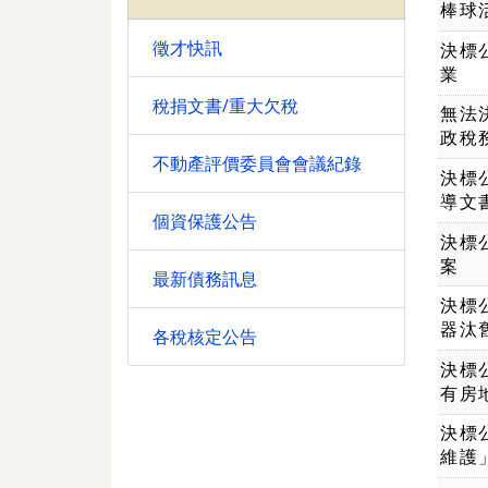
棒球
徵才快訊
決標公
業
稅捐文書/重大欠稅
無法
政稅
不動產評價委員會會議紀錄
決標
導文
個資保護公告
決標
案
最新債務訊息
決標
器汰
各稅核定公告
決標
有房
決標
維護