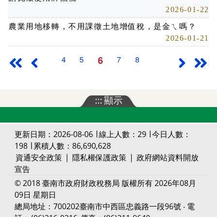
2026-01-22
農業用地移轉，不用課徵土地增值稅，是金ㄟ嗎？
2026-01-21
6
4
5
7
8
最前頁
上一頁
下一頁
最
:::
顯示
更新日期：2026-08-06 ∣ 線上人數：29 ∣ 今日人數：
198 ∣ 累積人數：86,690,628
資通安全政策
|
隱私權保護政策
|
政府網站資料開放
宣告
© 2018 臺南市政府財政稅務局 版權所有 2026年08月
09日 星期日
總局地址：700202臺南市中西區忠義路一段96號 ‧ 電