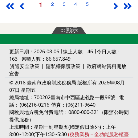
1
2
3
4
5
最前頁
上一頁
下一頁
最
:::
顯示
更新日期：2026-08-06 ∣ 線上人數：46 ∣ 今日人數：
163 ∣ 累積人數：86,657,849
資通安全政策
|
隱私權保護政策
|
政府網站資料開放
宣告
© 2018 臺南市政府財政稅務局 版權所有 2026年08月
07日 星期五
總局地址：700202臺南市中西區忠義路一段96號 ‧ 電
話：
(06)216-0216
傳真：(06)211-9640
國稅與地方稅免付費電話：0800-000-321（限辦公時間
提供服務）
上班時間：星期一到星期五(國定假日除外)；上午
8:00~12:00;下午1:30~5:30
(稅務業務－全功能服務櫃臺