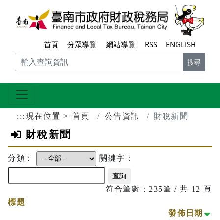
跳到主要內容區塊
臺南
首頁
分眾導覽
網站導覽
RSS
ENGLISH
搜尋
:::
現在位置
首頁
公告資訊
財稅新聞
財稅新聞
分類：
關鍵字：
符合筆數：235筆 / 共 12 頁
標題
小
發佈日期