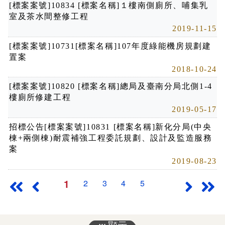
[標案案號]10834 [標案名稱]１樓南側廁所、哺集乳
室及茶水間整修工程
2019-11-15
[標案案號]10731[標案名稱]107年度綠能機房規劃建
置案
2018-10-24
[標案案號]10820 [標案名稱]總局及臺南分局北側1-4
樓廁所修建工程
2019-05-17
招標公告[標案案號]10831 [標案名稱]新化分局(中央
棟+兩側棟)耐震補強工程委託規劃、設計及監造服務
案
2019-08-23
1
2
3
4
5
最前頁
上一頁
下一頁
最