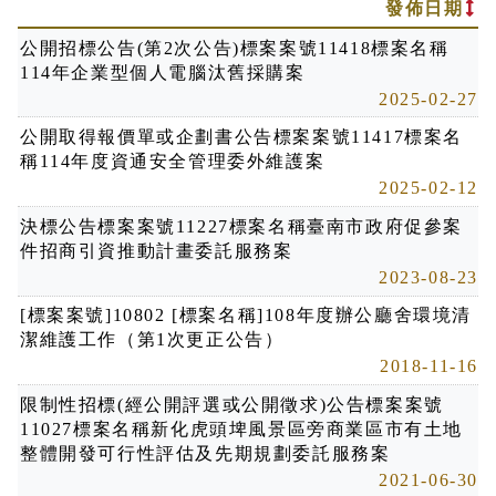
開
發佈日期
公開招標公告(第2次公告)標案案號11418標案名稱
114年企業型個人電腦汰舊採購案
2025-02-27
公開取得報價單或企劃書公告標案案號11417標案名
稱114年度資通安全管理委外維護案
2025-02-12
決標公告標案案號11227標案名稱臺南市政府促參案
件招商引資推動計畫委託服務案
2023-08-23
[標案案號]10802 [標案名稱]108年度辦公廳舍環境清
潔維護工作（第1次更正公告）
2018-11-16
限制性招標(經公開評選或公開徵求)公告標案案號
11027標案名稱新化虎頭埤風景區旁商業區市有土地
整體開發可行性評估及先期規劃委託服務案
2021-06-30