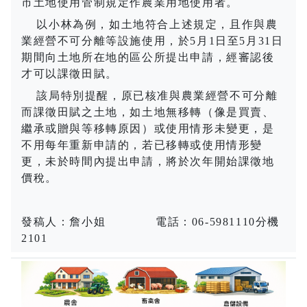
市土地使用管制規定作農業用地使用者。
以小林為例，如土地符合上述規定，且作與農
業經營不可分離等設施使用，於
5
月
1
日至
5
月
31
日
期間向土地所在地的區公所提出申請，經審認後
才可以課徵田賦。
該局特別提醒，原已核准與農業經營不可分離
而課徵田賦之土地，如土地無移轉（像是買賣、
繼承或贈與等移轉原因）或使用情形未變更，是
不用每年重新申請的，若已移轉或使用情形變
更，未於時間內提出申請，將於次年開始課徵地
價稅。
發稿人：詹小姐 電話：
06-5981110
分機
2101