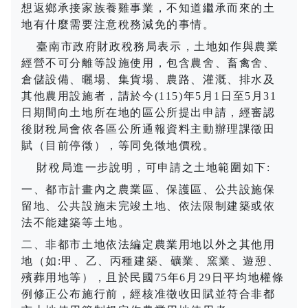
想返鄉承接家族養雞事業，不知道繼承而來的土
地有什麼需要注意稅務減免的事情。
臺南市政府財政稅務局表示，土地如作與農業
經營不可分離等設施使用，包含農舍、畜禽舍、
倉儲設備、曬場、集貨場、農路、灌溉、排水及
其他農用設施者，請於今(115)年
5
月
1
日至
5
月
31
日期間向土地所在地的區公所提出申請，經審認
後財稅局會依各區公所通報資料主動辦理課徵田
賦（目前停徵），等同免徵地價稅。
財稅局進一步說明，可申請之土地範圍如下:
一、都市計畫內之農業區、保護區、公共設施保
留地、公共設施未完竣土地、依法限制建築或依
法不能建築等土地。
二、非都市土地依法編定農業用地以外之其他用
地（如:甲、乙、丙種建築、礦業、窯業、遊憩、
殯葬用地等），且於民國75年6月29日平均地權條
例修正公布施行前，經核准徵收田賦並符合非都