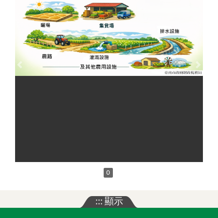
Previous
Next
0
:::
顯示