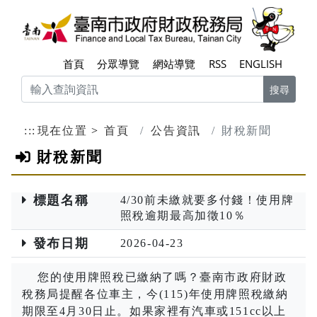
跳到主要內容區塊
臺南
首頁
分眾導覽
網站導覽
RSS
ENGLISH
搜尋
:::
現在位置
首頁
公告資訊
財稅新聞
財稅新聞
標題名稱
4/30前未繳就要多付錢！使用牌
照稅逾期最高加徵10％
發布日期
2026-04-23
您的使用牌照稅已繳納了嗎？臺南市政府財政
稅務局提醒各位車主，今
(115)
年使用牌照稅繳納
期限至
4
月
30
日止。如果家裡有汽車或
151cc
以上