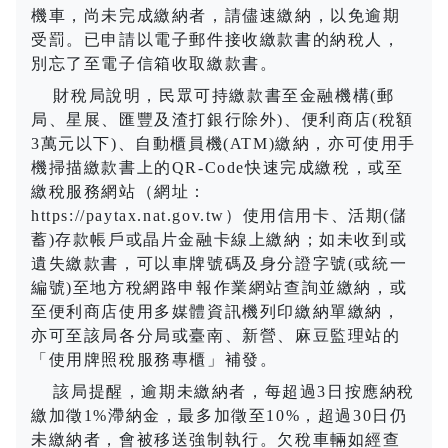
機車，尚未完成繳納者，請儘速繳納，以免逾期
受罰。已申請以電子郵件接收繳款書的納稅人，
別忘了至電子信箱收取繳款書。
財稅局說明，民眾可持繳款書至金融機構
(
郵
局、星展、匯豐及渣打銀行除外
)
、便利商店
(
稅額
3
萬元以下
)
、自動櫃員機
(ATM)
繳納，亦可使用手
機掃描繳款書上的
QR-Code
快速完成繳稅，或至
繳稅服務網站（網址：
https://paytax.nat.gov.tw
）使用信用卡、活期
(
儲
蓄
)
存款帳戶或晶片金融卡線上繳納；如未收到或
遺失繳款書，可以車牌號碼及身分證字號
(
或統一
編號
)
至地方稅網路申報作業網站查詢並繳納，或
至便利商店使用多媒體資訊機列印繳納單繳納，
亦可至該局各分局或臺南、新營、麻豆監理站的
「使用牌照稅服務專櫃」補發。
該局提醒，逾期未繳納者，每超過
3
日按應納稅
繳加徵
1%
滯納金，最多加徵至
10%
，超過
30
日仍
未繳納者，會被移送強制執行。欠稅車輛如經查