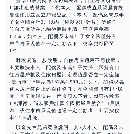
臺南市政府財政稅務局表示，自住房屋須符合
1.
無出租或營業，
2.
供本人、配偶或直系親屬實際
居住使用並設立戶籍登記，
3.
本人、配偶及未成年
子女全國合計
3
戶以內（即以家戶計算）等條件，
並向房屋所在地稽徵機關申請，可適用稅率
1.2
％，如本人、配偶及未成年子女全國僅持有
1
戶且房屋現值在一定金額以下，稅率更可降至
1
％。
財稅局進一步說明，自住房屋適用不同稅率，
主要取決本人、配偶及未成年子女於全國持有自
住房屋戶數及住家房屋評定現值是否在一定金額
(
臺南市
115
年期為
157
萬
4,900
元
)
以下。如納稅義
務人房屋符合上述自住條件，在全國僅持有
1
戶房
屋，且房屋現值在一定金額以下者，就可按稅率
1
％課徵；倘以家戶計算全國房屋戶數合計
3
戶以
內，或住家房屋現值超過一定金額者，都要按稅
率
1.2
％課徵。
以金先生兄弟案例說明，其
2
人本人、配偶及未