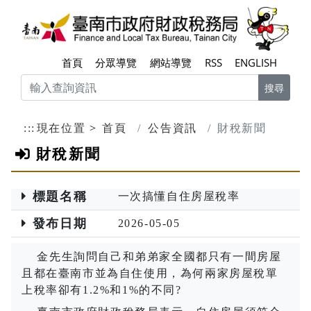
跳到主要內容區塊
臺南
首頁
分眾導覽
網站導覽
RSS
ENGLISH
搜尋
:::
現在位置
首頁
公告資訊
財稅新聞
財稅新聞
標題名稱
一次搞懂自住房屋稅率
發布日期
2026-05-05
金先生詢問自己和弟弟家全國都只有一間房屋
且都在臺南市並為自住使用，為何兩家房屋稅單
上稅率卻有
1.2%
和
1%
的不同
?