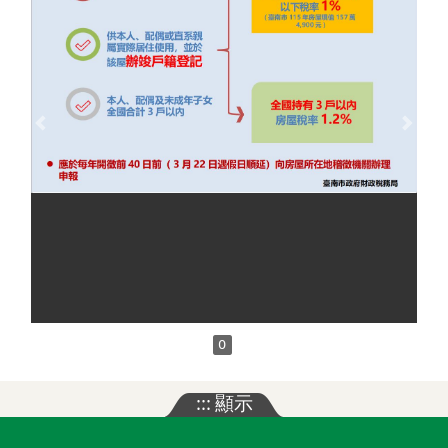
Previous
Next
0
:::
顯示