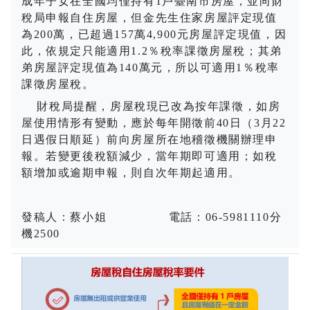
成年子女在全國均僅持有
1
戶臺南市房屋，並向財
稅局申報自住房屋，但金先生住家房屋評定現值
為
200
萬，已超過
157
萬
4,900
元房屋評定現值，因
此，依規定只能適用
1.2
％稅率課徵房屋稅；其弟
弟房屋評定現值為
140
萬元，所以可適用
1
％稅率
課徵房屋稅。
財稅局提醒，房屋稅現已改為按年課徵，如房
屋使用情形有變動，應於每年開徵前
40
日（
3
月
22
日遇假日順延）前向房屋所在地稽徵機關辦理申
報。若變更後稅額減少，當年期即可適用；如稅
額增加或逾期申報，則自次年期起適用。
發稿人：蔡小姐
電話：
06-5981110
分
機
2500