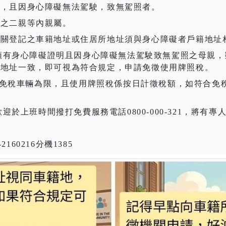
明，且因身心障礙無法駕駛，致無駕照者。
者之二親等內親屬。
機關登記之車籍地址或住居所地址須與身心障礙者戶籍地址
領有身心障礙證明且因身心障礙無法駕駛致無駕照之母親，
籍地址一致，即可視為符合規定，申請免徵使用牌照稅。
輛免稅車輛為限，且使用牌照稅係按日計徵稅額，如符合免
歡迎於上班時間撥打免費服務電話
0800-000-321
，將有專
-2160216
分機
1385