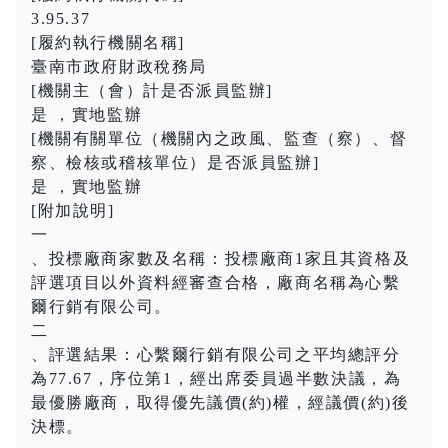
3.95.37
[履約執行機關名稱]
臺南市政府財政稅務局
[機關主（會）計是否派員監辦]
是 ，實地監辦
[機關有關單位（機關內之政風、監查（察）、督
察、檢核或稽核單位）是否派員監辦]
是 ，實地監辦
[附加說明]
一
、投標廠商家數及名稱：投標廠商1家且其資格及
評選項目以外資料經審查合格，廠商名稱為心繫
爾行銷有限公司。
二
、評選結果：心繫爾行銷有限公司之平均總評分
為77.67，序位第1，經出席委員過半數決議，為
最優勝廠商，取得優先議價(約)權，經議價(約)後
決標。