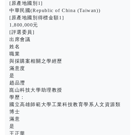
[原產地國別1]
中華民國(Republic of China (Taiwan))
[原產地國別得標金額1]
1,800,000元
[評選委員]
出席會議
姓名
職業
與採購案相關之學經歷
滿意度
是
趙品灃
崑山科技大學助理教授
學歷：
國立高雄師範大學工業科技教育學系人文資源類
博士
滿意
是
王正華