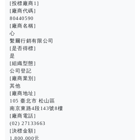
[投標廠商1]
[廠商代碼]
80440590
[廠商名稱]
心
繫爾行銷有限公司
[是否得標]
是
[組織型態]
公司登記
[廠商業別]
其他
[廠商地址]
105 臺北市 松山區
南京東路4段143號8樓
[廠商電話]
(02) 27133663
[決標金額]
1,800,000元