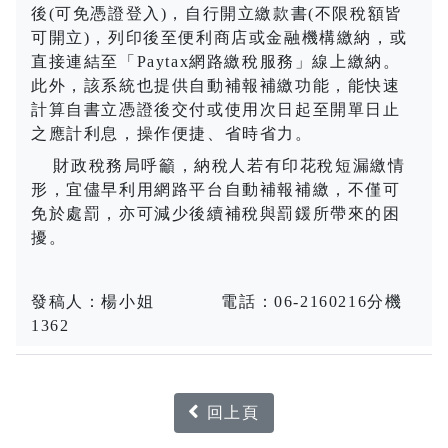
後(可免憑證登入
)
，自行開立繳款書(不限稅額皆
可開立
)
，列印後至便利商店或金融機構繳納，或
直接連結至「
Paytax
網路繳稅服務」線上繳納。
此外，該系統也提供自動補報補繳功能，能快速
計算自書立憑證後交付或使用次日起至開單日止
之應計利息，操作便捷、省時省力。
財政稅務局呼籲，納稅人若有印花稅短漏繳情
形，宜儘早利用網路平台自動補報補繳，不僅可
免於處罰，亦可減少後續補稅與罰鍰所帶來的困
擾。
發稿人：楊小姐
電話：
06-2160216
分機
1362
回上頁