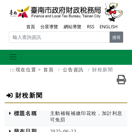
跳到主要內容區塊
臺南
首頁
分眾導覽
網站導覽
RSS
ENGLISH
搜尋
:::
現在位置
首頁
公告資訊
財稅新聞
友
財稅新聞
標題名稱
主動補報補繳印花稅，加計利息
可免罰
發布日期
2025-06-23