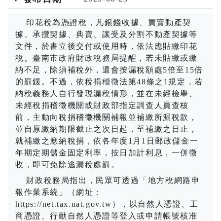
印花稅為憑證稅，凡銀錢收據、買賣動產契
據、承攬契據、典賣、讓受及分割不動產契據等
文件，於書立後交付或使用時，依法應貼繳印花
稅。臺南市政府財政稅務局提醒，若未貼繳或繳
納不足，除須補稅外，還會按漏稅額處
5
倍至
15
倍
的罰鍰。不過，依稅捐稽徵法第
48
條之
1
規定，若
納稅義務人自行發現漏稅情形，並在未經檢舉、
未經稅捐稽徵機關或財政部指定調查人員查核
前，主動向稅捐稽徵機關補報並補繳所漏稅款，
並自原繳納期限截止之次日起，至補繳之日止，
就補繳之應納稅捐，依各年度
1
月
1
日郵政儲金一
年期定期儲金固定利率，按日加計利息，一併徵
收，即可免除逃漏稅處罰。
財政稅務局指出，民眾可透過「地方稅網路申
報作業系統」（網址：
https://net.tax.nat.gov.tw
），以自然人憑證、工
商憑證、行動自然人憑證等登入或申請帳號核准