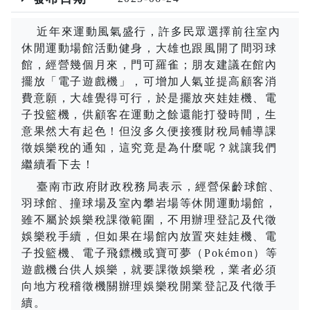
近年來運動風氣盛行，許多民眾選擇前往室內
休閒運動場館活動健身，大雄也跟風開了間羽球
館，經營幾個月來，門可羅雀；朋友建議在館內
擺放「電子遊戲機」，可增加人氣並提高顧客消
費意願，大雄覺得可行，於是擺放夾娃娃機、電
子投籃機，供顧客在運動之餘還能打發時間，生
意果然大有起色！但沒多久便接獲財稅局輔導課
徵娛樂稅的通知，這究竟是為什麼呢？就讓我們
繼續看下去！
臺南市政府財政稅務局表示，經營保齡球館、
羽球館、撞球場及室內攀岩場等休閒運動場館，
雖不屬於娛樂稅課徵範圍，不用辦理登記及代徵
娛樂稅手續，但如果在場館內放置夾娃娃機、電
子投籃機、電子飛鏢機或寶可夢（
Pok
é
mon
）等
遊戲機台供人娛樂，就要課徵娛樂稅，業者必須
向地方稅稽徵機關辦理娛樂稅開業登記及代徵手
續。