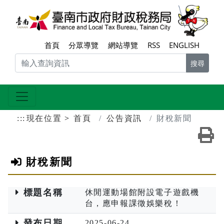
跳到主要內容區塊
臺南
首頁
分眾導覽
網站導覽
RSS
ENGLISH
搜尋
:::
現在位置
首頁
公告資訊
財稅新聞
友
財稅新聞
標題名稱
休閒運動場館附設電子遊戲機
台，應申報課徵娛樂稅！
發布日期
2025-06-24