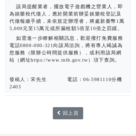
該局提醒業者，擺放電子遊戲機之營業人，即
為娛樂稅代徵人，應於開業前辦妥娛樂稅登記及
代徵報繳手續，未依規定辦理者，將處新臺幣
1
萬
5,000
元至
15
萬元或所漏稅額
5
倍至
10
倍之罰鍰。
如需進一步瞭解相關訊息，歡迎撥打免費服務
電話
0800-000-321
向該局洽詢，將有專人竭誠為
您服務（限辦公時間提供服務），或利用該局網
站（網址
https://www.tntb.gov.tw
）項下查詢。
發稿人：宋先生
電話：
06-5981110
分機
2403
回上頁