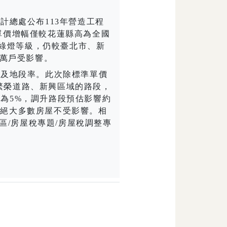
計總處公布
113
年營造工程
單價增幅僅較花蓮縣高為全國
綠燈等級，仍較臺北市、新
萬戶受影響。
及地段率。此次除標準單價
繁榮道路、新興區域的路段，
多為
5%
，調升路段預估影響約
，絕大多數房屋不受影響。相
區
/
房屋稅專題
/
房屋稅調整專