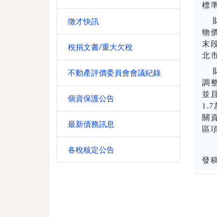
標
徵才快訊
財
物
末
稅捐文書/重大欠稅
北
財
不動產評價委員會會議紀錄
調
並
個資保護公告
1.7
關
最新債務訊息
區
各稅核定公告
發