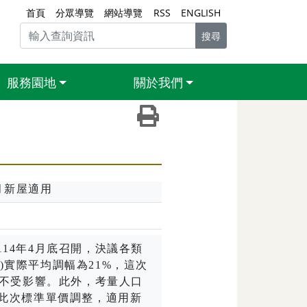
首頁
分眾導覽
網站導覽
RSS
ENGLISH
搜尋
服務園地
關於我們
友善列印（另開新視窗）
月新屋適用
114
年
4
月底召開，決議各類
)
實際平均調幅為
21%
，這次
不受影響。此外，考量人口
此次標準單價調整，適用新