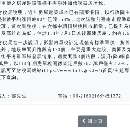
準單價之房屋裝設電梯不再額外加價課徵房屋稅。
稅局說明，近年房屋建築成本已有顯著漲幅，以行政院主
價指數平均漲幅較
80
年已達
153%
，此次調整前臺南市標準
段班，這次調整後，在六都中調幅與桃園市相當，已提升為
市及高雄市為低，估計
114
年
7
月
1
日以後新建房屋，約有
1.6
稅局進一步說明，影響房屋稅評定現值有標準單價、折舊
整外，地段率調升路段有
170
個，主要是重大建設、商圈及
且衡平考量區域發展情形，適度調降
3
個路段，調升
(
降
)
幅
萬戶，以
114
年期房屋稅開徵查定戶數
76.5
萬戶僅占
2.2%
資訊可至財稅局網站
(https://www.tntb.gov.tw/)
首頁
/
主題專
項下查詢。
稿人：鄭先生
電話：06-2160216分機1372
回上頁