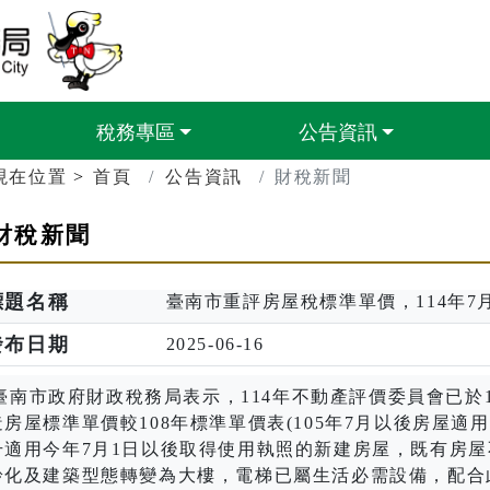
臺南市政府財政稅務局
稅務專區
公告資訊
現在位置
首頁
公告資訊
財稅新聞
財稅新聞
標題名稱
臺南市重評房屋稅標準單價，114年7
發布日期
2025-06-16
南市政府財政稅務局表示，
114
年不動產評價委員會已於
造房屋標準單價較
108
年標準單價表
(105
年
7
月以後房屋適用
升適用今年
7
月
1
日以後取得使用執照的新建房屋，既有房屋
齡化及建築型態轉變為大樓，電梯已屬生活必需設備，配合