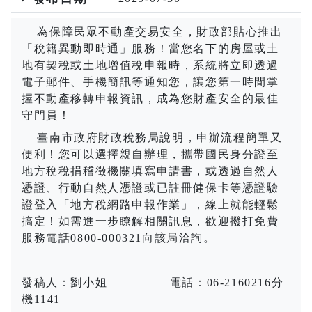
為保障民眾不動產交易安全，財政部貼心推出
「稅籍異動即時通」服務！當您名下的房屋或土
地有契稅或土地增值稅申報時，系統將立即透過
電子郵件、手機簡訊等通知您，讓您第一時間掌
握不動產移轉申報資訊，成為您財產安全的最佳
守門員！
臺南市政府財政稅務局說明，申辦流程簡單又
便利！您可以選擇親自辦理，攜帶國民身分證至
地方稅稅捐稽徵機關填寫申請書，或透過自然人
憑證、行動自然人憑證或已註冊健保卡等憑證驗
證登入「地方稅網路申報作業」，線上就能輕鬆
搞定！如需進一步瞭解相關訊息，歡迎撥打免費
服務電話
0800-000321
向該局洽詢。
發稿人：劉小姐
電話：
06-2160216
分
機
1141