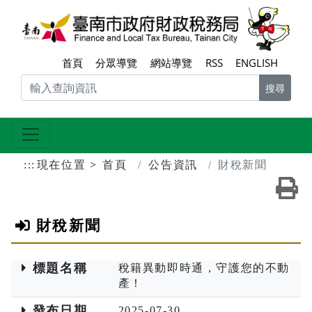
跳到主要內容區塊
臺南
首頁
分眾導覽
網站導覽
RSS
ENGLISH
搜尋
:::
現在位置
首頁
公告資訊
財稅新聞
友
財稅新聞
標題名稱
稅籍異動即時通，守護您的不動
產！
發布日期
2025-07-30