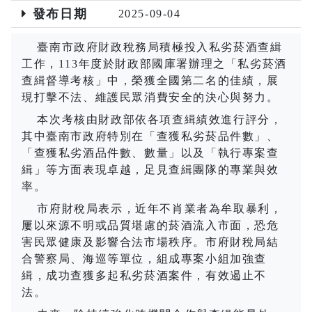
發布日期
2025-09-04
臺南市政府財政稅務局積極投入私劣菸酒查緝
工作，
113
年度於財政部國庫署辦理之「私劣菸酒
查緝督導考核」中，榮獲全國第二名的佳績，展
現打擊不法、維護民眾消費安全的決心與努力。
本次考核由財政部依各項查緝績效進行評分，
其中臺南市政府特別在「查獲私劣菸品件數」、
「查獲私劣酒品件數、數量」以及「執行專案查
緝」等方面表現卓越，足見查緝團隊的專業與效
率。
市府財稅局表示，近年不肖業者為牟取暴利，
屢以來源不明或品質堪慮的菸酒流入市面，恐危
害民眾健康及影響合法市場秩序。市府財稅局結
合警察局、海巡等單位，組成專案小組加強查
緝，成功查獲多起私劣菸酒案件，有效遏止不
法。