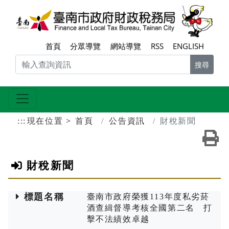
跳到主要內容區塊
臺南
首頁
分眾導覽
網站導覽
RSS
ENGLISH
搜尋
:::
現在位置
首頁
公告資訊
財稅新聞
友
財稅新聞
標題名稱
臺南市政府榮獲113年度私劣菸
酒查緝督導考核全國第二名 打
擊不法績效卓越