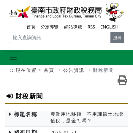
跳到主要內容區塊
臺南
首頁
分眾導覽
網站導覽
RSS
ENGLISH
搜尋
:::
現在位置
首頁
公告資訊
財稅新聞
友
財稅新聞
標題名稱
農業用地移轉，不用課徵土地增
值稅，是金ㄟ嗎？
發布日期
2026-01-21