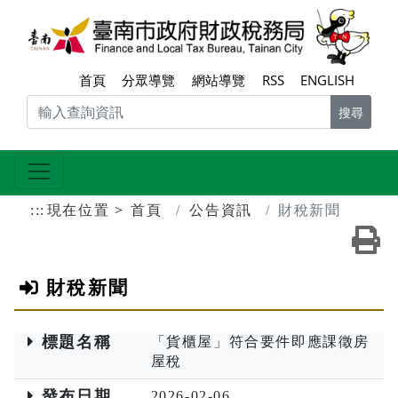
跳到主要內容區塊
臺南
首頁
分眾導覽
網站導覽
RSS
ENGLISH
搜尋
:::
現在位置
首頁
公告資訊
財稅新聞
友
財稅新聞
標題名稱
「貨櫃屋」符合要件即應課徵房
屋稅
發布日期
2026-02-06