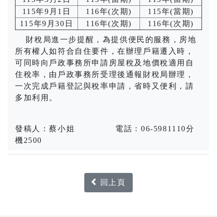
115年
9
月
1
日
116年
(
次期
)
115年
(
當期
)
115年
9
月
30
日
116年
(
次期
)
116年
(
次期
)
財稅局進一步提醒，為提供便民的服務，房地
所有權人如符合自住要件，在辦理戶籍遷入時，
可同時向戶政事務所申請房屋稅及地價稅適用自
住稅率，由戶政事務所受理後通報財稅局辦理，
一次完成戶籍登記與稅率申請，省時又便利，請
多加利用。
發稿人：蔡小姐
電話：
06-5981110
分
機
2500
回上頁