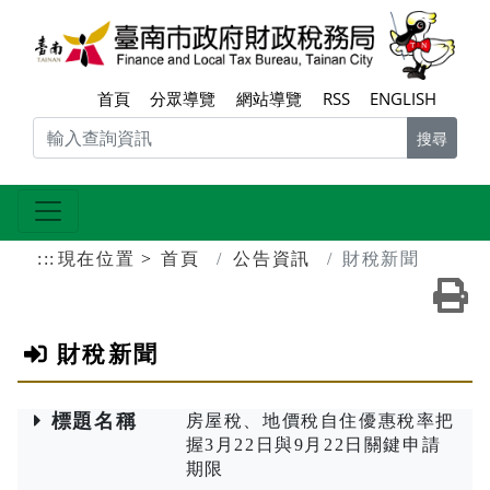
跳到主要內容區塊
臺南
首頁
分眾導覽
網站導覽
RSS
ENGLISH
搜尋
:::
現在位置
首頁
公告資訊
財稅新聞
友
財稅新聞
標題名稱
房屋稅、地價稅自住優惠稅率把
握3月22日與9月22日關鍵申請
期限