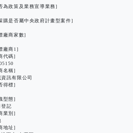
是否為政策及業務宣導業務]
本採購是否屬中央政府計畫型案件]
標廠商家數]
標廠商1]
商代碼]
05150
商名稱]
威資訊有限公司
否得標]
織型態]
司登記
商業別]
他
商地址]