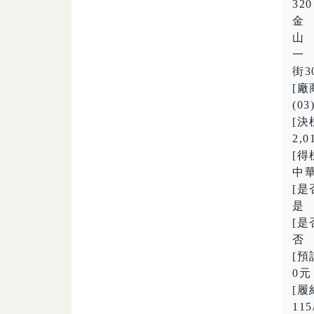
32
金
山
一
街3
[廠
(03
[決
2,0
[得
中華民
[是
是
[
否
[
0元
[履
115