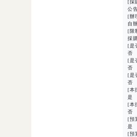
[採
公
[辦
自
[
採購
[是
否
[是
否
[是
否
[
是
[
否
[預
是
[預