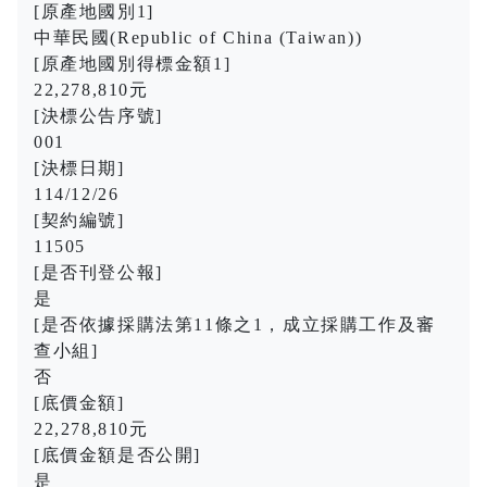
[原產地國別1]
中華民國(Republic of China (Taiwan))
[原產地國別得標金額1]
22,278,810元
[決標公告序號]
001
[決標日期]
114/12/26
[契約編號]
11505
[是否刊登公報]
是
[是否依據採購法第11條之1，成立採購工作及審
查小組]
否
[底價金額]
22,278,810元
[底價金額是否公開]
是