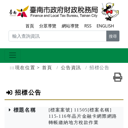
跳到主要內容區塊
臺南
首頁
分眾導覽
網站導覽
RSS
ENGLISH
搜尋
:::
現在位置
首頁
公告資訊
招標公告
友
招標公告
標題名稱
[標案案號] 11505[標案名稱]
115-116年晶片金融卡網際網路
轉帳繳納地方稅款作業