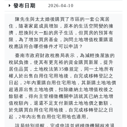
發布日期
2026-04-10
陳先生與太太婚後購買了市區的一套公寓居
住，隨著家庭成員增加，原本的生活空間變的擁
擠，想換到大一點的房子生活，但買房的預算有
限，為了增加買房基金，詢問土地增值稅重購退
稅應該符合哪些條件才可以申請？
臺南市政府財政稅務局表示，為減輕換屋族的
稅賦負擔，使其有更充裕的資金購買新屋，提升
居住品質，土地稅法第
35
條規定，同一土地所有
權人於出售自用住宅用地後，自完成移轉登記之
日起，
2
年內重購自用住宅用地，其新購土地地價
超過原出售土地地價，扣除繳納土地增值稅後之
餘額者，得向主管稽徵機關申請就其已納土地增
值稅額內，退還不足支付新購土地地價之數額，
於先購買自用住宅用地後，自完成移轉登記之日
起，
2
年內出售自用住宅用地也適用。
該局特別提醒，完成申請並經稽徵機關核准退