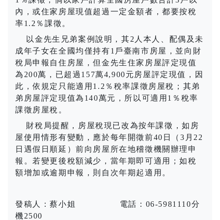
內，或住家房屋現值超過一定金額者，都要按稅
率
1.2
％課徵。
以金先生兄弟案例說明，其
2
人本人、配偶及未
成年子女在全國均僅持有
1
戶臺南市房屋，並向財
稅局申報自住房屋，但金先生住家房屋評定現值
為
200
萬，已超過
157
萬
4,900
元房屋評定現值，因
此，依規定只能適用
1.2
％稅率課徵房屋稅；其弟
弟房屋評定現值為
140
萬元，所以可適用
1
％稅率
課徵房屋稅。
財稅局提醒，房屋稅現已改為按年課徵，如房
屋使用情形有變動，應於每年開徵前
40
日（
3
月
22
日遇假日順延）前向房屋所在地稽徵機關辦理申
報。若變更後稅額減少，當年期即可適用；如稅
額增加或逾期申報，則自次年期起適用。
發稿人：蔡小姐
電話：
06-5981110
分
機
2500