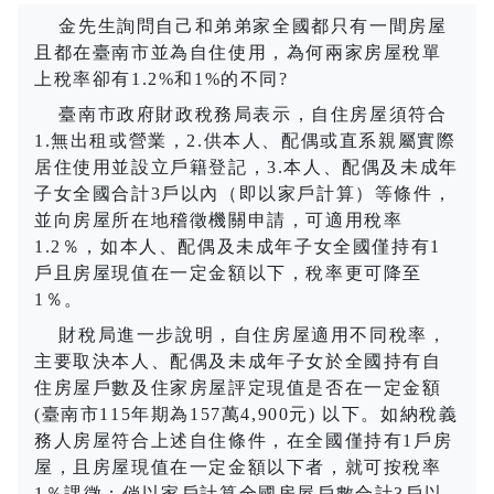
金先生詢問自己和弟弟家全國都只有一間房屋
且都在臺南市並為自住使用，為何兩家房屋稅單
上稅率卻有
1.2%
和
1%
的不同
?
臺南市政府財政稅務局表示，自住房屋須符合
1.
無出租或營業，
2.
供本人、配偶或直系親屬實際
居住使用並設立戶籍登記，
3.
本人、配偶及未成年
子女全國合計
3
戶以內（即以家戶計算）等條件，
並向房屋所在地稽徵機關申請，可適用稅率
1.2
％，如本人、配偶及未成年子女全國僅持有
1
戶且房屋現值在一定金額以下，稅率更可降至
1
％。
財稅局進一步說明，自住房屋適用不同稅率，
主要取決本人、配偶及未成年子女於全國持有自
住房屋戶數及住家房屋評定現值是否在一定金額
(
臺南市
115
年期為
157
萬
4,900
元
)
以下。如納稅義
務人房屋符合上述自住條件，在全國僅持有
1
戶房
屋，且房屋現值在一定金額以下者，就可按稅率
1
％課徵；倘以家戶計算全國房屋戶數合計
3
戶以