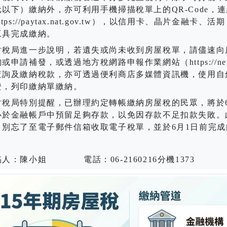
元以下）繳納外，亦可利用手機掃描稅單上的
QR-Code
，連
ttps://paytax.nat.gov.tw
），以信用卡、晶片金融卡、活期
工具完成繳納。
稅局進一步說明，若遺失或尚未收到房屋稅單，請儘速向
詢或申請補發，或透過地方稅網路申報作業網站（
https://n
查詢及繳納稅款，亦可透過便利商店多媒體資訊機，使用自
證，列印繳納單繳納。
稅局特別提醒，已辦理約定轉帳繳納房屋稅的民眾，將於
必於金融帳戶中預留足夠存款，以免因存款不足扣款失敗。
，別忘了至電子郵件信箱收取電子稅單，並於
6
月
1
日前完成
稿人：陳小姐
電話：
06-2160216
分機
1373