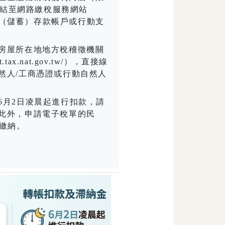
結至網路繳稅服務網站
（儲蓄）存款帳戶或行動支
房屋所在地地方稅稽徵機關
et.tax.nat.gov.tw/
），直接線
然人
/
工商憑證或行動自然人
6
月
2
日凌晨起進行扣款，請
此外，申請電子稅單的民
繳納。