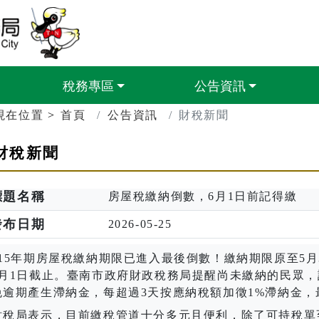
臺南市政府財政稅務局
稅務專區
公告資訊
現在位置
首頁
公告資訊
財稅新聞
財稅新聞
標題名稱
房屋稅繳納倒數，6月1日前記得繳
發布日期
2026-05-25
5
年期房屋稅繳納期限已進入最後倒數！繳納期限原至
5
月
月
1
日截止。臺南市政府財政稅務局提醒尚未繳納的民眾，
免逾期產生滯納金，每超過
3
天按應納稅額加徵
1%
滯納金，
稅局表示，目前繳稅管道十分多元且便利，除了可持稅單