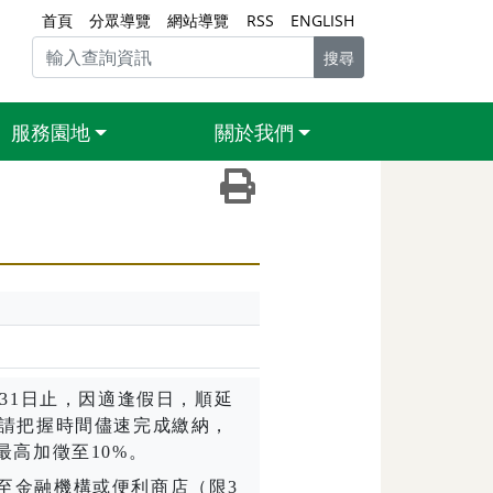
首頁
分眾導覽
網站導覽
RSS
ENGLISH
搜尋
服務園地
關於我們
友善列印（另開新視窗）
31
日止，因適逢假日，順延
請把握時間儘速完成繳納，
最高加徵至
10%
。
至金融機構或便利商店（限
3