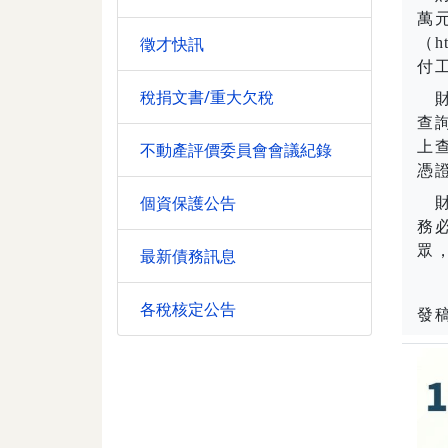
萬
徵才快訊
（
h
付
稅捐文書/重大欠稅
財
查
上
不動產評價委員會會議紀錄
憑
個資保護公告
財
務
眾
最新債務訊息
各稅核定公告
發