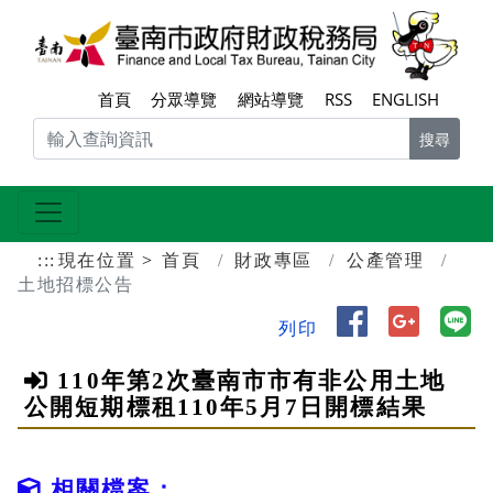
跳到主要內容區塊
臺南
首頁
分眾導覽
網站導覽
RSS
ENGLISH
搜尋
:::
現在位置
首頁
財政專區
公產管理
土地招標公告
分享到 Face
分享到 
分
列印
110年第2次臺南市市有非公用土地
公開短期標租110年5月7日開標結果
相關檔案：