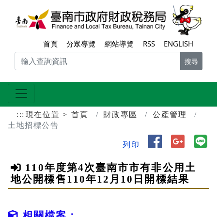
跳到主要內容區塊
臺南
首頁
分眾導覽
網站導覽
RSS
ENGLISH
搜尋
:::
現在位置
首頁
財政專區
公產管理
土地招標公告
分享到 Face
分享到 
分
列印
110年度第4次臺南市市有非公用土
地公開標售110年12月10日開標結果
相關檔案：