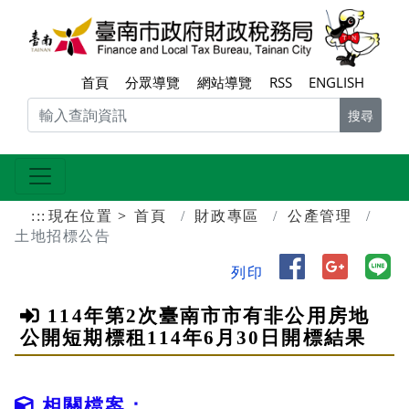
跳到主要內容區塊
臺南
首頁
分眾導覽
網站導覽
RSS
ENGLISH
搜尋
:::
現在位置
首頁
財政專區
公產管理
土地招標公告
分享到 Face
分享到 
分
列印
114年第2次臺南市市有非公用房地
公開短期標租114年6月30日開標結果
相關檔案：