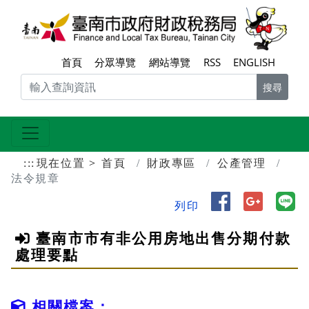
跳到主要內容區塊
臺南
首頁
分眾導覽
網站導覽
RSS
ENGLISH
搜尋
:::
現在位置
首頁
財政專區
公產管理
法令規章
分享到 Face
分享到 
分
列印
臺南市市有非公用房地出售分期付款
處理要點
相關檔案：