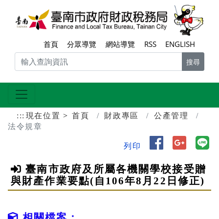
跳到主要內容區塊
臺南
首頁
分眾導覽
網站導覽
RSS
ENGLISH
搜尋
:::
現在位置
首頁
財政專區
公產管理
法令規章
分享到 Face
分享到 
分
列印
臺南市政府及所屬各機關學校接受贈
與財產作業要點(自106年8月22日修正)
相關檔案：