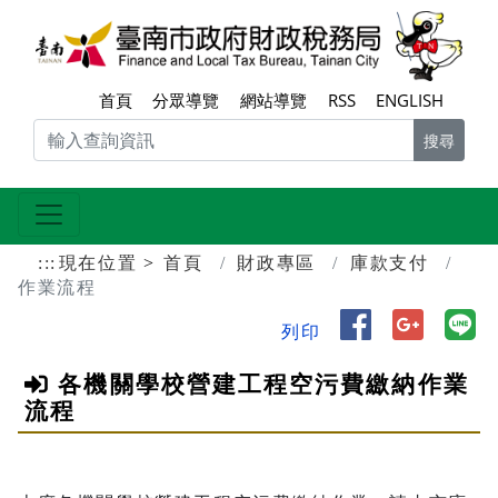
跳到主要內容區塊
臺南
首頁
分眾導覽
網站導覽
RSS
ENGLISH
搜尋
:::
現在位置
首頁
財政專區
庫款支付
作業流程
分享到 Face
分享到 
分
列印
各機關學校營建工程空污費繳納作業
流程