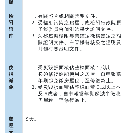
辦
檢
有關照片或相關證明文件。
附
受輻射污染之房屋，應檢附行政院原
證
子能委員會偵測結果之證明文件。
件
海砂屋應檢附專業鑑定機構鑑定之相
關證明文件、主管機關核發之證明及
其他有關證明文件。
稅
受災毀損面積佔整棟面積 5成以上，
捐
必須修復始能使用之房屋，自申報當
減
年期起免徵房屋稅，至修復為止。
免
受災毀損面積佔整棟面積 3成以上不
及 5成者，自申報當年期起減半徵收
房屋稅，至修復為止。
處
9天。
理
天