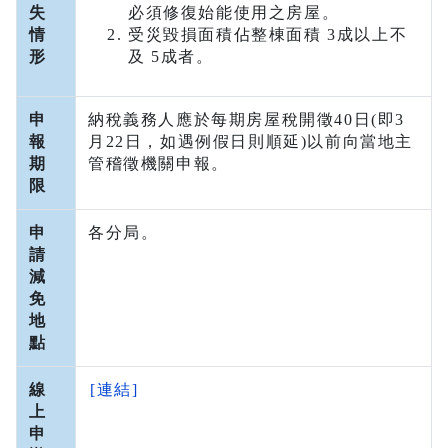
失
必須修復始能使用之房屋。
情
受災毀損面積佔整棟面積 3成以上不
形
及 5成者。
申
納稅義務人應於
每期房屋稅開徵40日(即3
報
月22日，如遇例假日則順延)以前向
當地主
期
管稽徵機關申報。
限
申
各分局。
請
減
免
地
點
線
[連結]
上
申