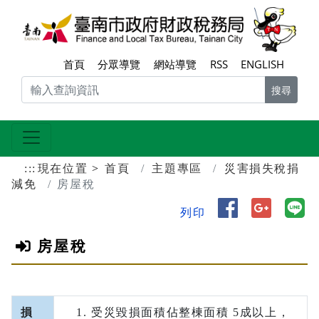
跳到主要內容區塊
臺南
首頁
分眾導覽
網站導覽
RSS
ENGLISH
搜尋
:::
現在位置
首頁
主題專區
災害損失稅捐
減免
房屋稅
分享到 Face
分享到 
分
列印
房屋稅
損
受災毀損面積佔整棟面積 5成以上，