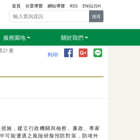
首頁
分眾導覽
網站導覽
RSS
ENGLISH
搜尋
服務園地
關於我們
臺計畫
分享到 Facebook（另開
分享到 Google+（
分享到 Line
列印
措施，建立行政機關與檢察、廉政、專家
中可能遭遇之風險研擬預防對策，防堵外