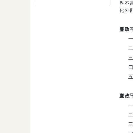
界不
化外
廉政
廉政