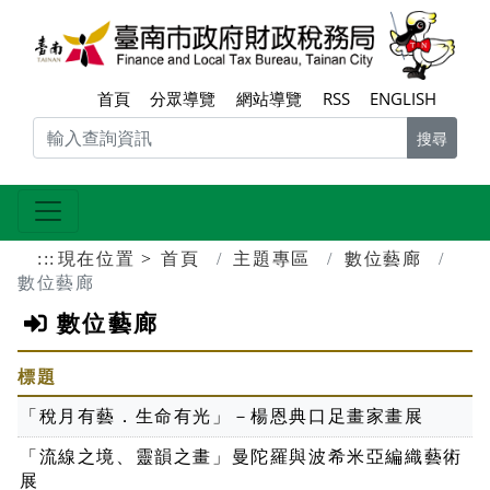
跳到主要內容區塊
臺南
首頁
分眾導覽
網站導覽
RSS
ENGLISH
搜尋
:::
現在位置
首頁
主題專區
數位藝廊
數位藝廊
數位藝廊
標題
「稅月有藝．生命有光」－楊恩典口足畫家畫展
「流線之境、靈韻之畫」曼陀羅與波希米亞編織藝術
展