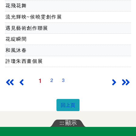
花飛花舞
流光輝映~侯曉雯創作展
遇見藝術創作聯展
花綻瞬間
和風沐春
許瓊朱西畫個展
1
2
3
最前頁
上一頁
下一頁
最
回上頁
:::
顯示