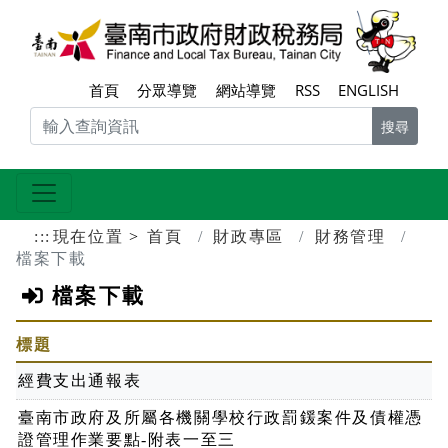
跳到主要內容區塊
臺南
首頁
分眾導覽
網站導覽
RSS
ENGLISH
搜尋
:::
現在位置
首頁
財政專區
財務管理
檔案下載
檔案下載
標題
經費支出通報表
臺南市政府及所屬各機關學校行政罰鍰案件及債權憑
證管理作業要點-附表一至三