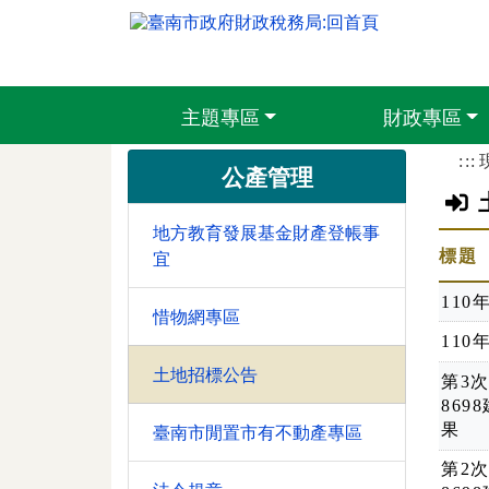
跳到主要內容區塊
臺南市政府財
主題專區
財政專區
:::
公產管理
地方教育發展基金財產登帳事
標題
宜
11
惜物網專區
11
土地招標公告
第3
869
果
臺南市閒置市有不動產專區
第2