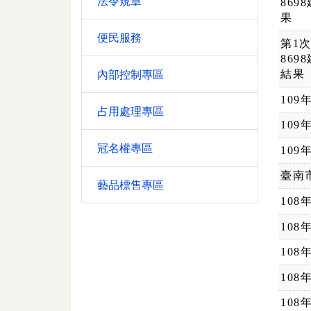
法令規章
86
果
便民服務
第1
869
內部控制專區
結果
10
占用處理專區
10
冠名權專區
10
臺南
藝品標售專區
10
10
10
10
10