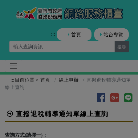
跳到主要內容區塊
臺南市
:::
首頁
站台導覽
搜尋
:::
目前位置
首頁
線上申辦
直撥退稅輔導通知單
臺南市政府財政稅務局(以下稱本局)依據「個人資料
線上查詢
保護法」第8條第1項規定，於您使用本服務前，應向
您告知下列事項，請詳閱：
分享到Facebo
分享到Go
分
蒐集之目的：稅務行政、調查、統計與研究分
析、廉政行政、其他財政服務。
直撥退稅輔導通知單線上查詢
蒐集之類別：本局因提供服務需蒐集您的個人
資料，包含姓名、國民身分證統一編號(或護照
號碼)、影像聲音、戶籍資料及聯絡方式等資
查詢方式(請擇一)：
訊。