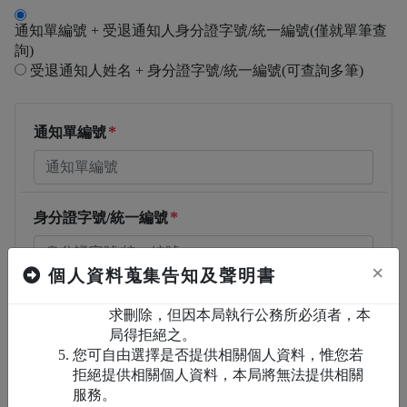
個人資料利用之期間、地區、對象及方式：
通知單編號 + 受退通知人身分證字號/統一編號(僅就單筆查
期間：本局因提供服務所須之保存期間。
詢)
地區：中華民國境內（包含臺澎金馬地
受退通知人姓名 + 身分證字號/統一編號(可查詢多筆)
區）。
對象：本局或案件權責之公務機關。
方式：以自動化機器或其他非自動化之利
*
通知單編號
用方式。
依據個人資料保護法第3條及施行細則第19條規
定，您得就個人資料依法行使下列權利：
得向本局查詢、請求閱覽或請求製給複製
本，而本局依法得酌收必要成本費用。
*
身分證字號/統一編號
若您的個人資料有任何異動，得向本局請
求補充或更正，使其保持正確、最新及完
×
個人資料蒐集告知及聲明書
整，惟依法您應為適當之釋明。
得向本局請求停止蒐集、處理或利用及請
安全驗證
求刪除，但因本局執行公務所必須者，本
局得拒絕之。
您可自由選擇是否提供相關個人資料，惟您若
拒絕提供相關個人資料，本局將無法提供相關
服務。
聆聽驗證碼