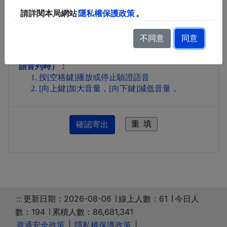
請詳閱本局網站
隱私權保護政策
。
不同意
同意
下載認證碼語音
Firefox瀏覽器驗證語音操作按鍵（滑鼠或游標停駐在
語音列時）：
按[空格鍵]播放或停止驗證語音
[向上鍵]加大音量，[向下鍵]減低音量，
:::
更新日期：2026-08-06 ∣ 線上人數：61 ∣ 今日人
數：194 ∣ 累積人數：86,681,341
資通安全政策
|
隱私權保護政策
|