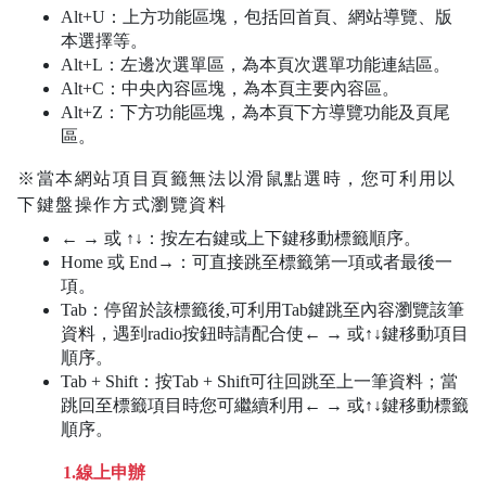
Alt+U：上方功能區塊，包括回首頁、網站導覽、版
本選擇等。
Alt+L：左邊次選單區，為本頁次選單功能連結區。
Alt+C：中央內容區塊，為本頁主要內容區。
Alt+Z：下方功能區塊，為本頁下方導覽功能及頁尾
區。
※當本網站項目頁籤無法以滑鼠點選時，您可利用以
下鍵盤操作方式瀏覽資料
← → 或 ↑↓：按左右鍵或上下鍵移動標籤順序。
Home 或 End→：可直接跳至標籤第一項或者最後一
項。
Tab：停留於該標籤後,可利用Tab鍵跳至內容瀏覽該筆
資料，遇到radio按鈕時請配合使← → 或↑↓鍵移動項目
順序。
Tab + Shift：按Tab + Shift可往回跳至上一筆資料；當
跳回至標籤項目時您可繼續利用← → 或↑↓鍵移動標籤
順序。
1.線上申辦