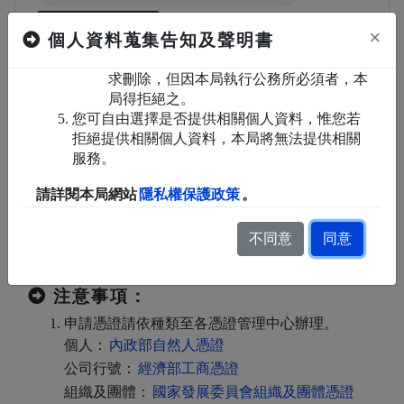
求補充或更正，使其保持正確、最新及完
下載認證碼語音
×
個人資料蒐集告知及聲明書
整，惟依法您應為適當之釋明。
Firefox瀏覽器驗證語音操作按鍵（滑鼠或游標停駐在
得向本局請求停止蒐集、處理或利用及請
語音列時）：
求刪除，但因本局執行公務所必須者，本
按[空格鍵]播放或停止驗證語音
局得拒絕之。
[向上鍵]加大音量，[向下鍵]減低音量，
您可自由選擇是否提供相關個人資料，惟您若
拒絕提供相關個人資料，本局將無法提供相關
服務。
登入
重填
使用健保卡登入
請詳閱本局網站
隱私權保護政策
。
使用行動自然人憑證登入
不同意
同意
注意事項：
申請憑證請依種類至各憑證管理中心辦理。
個人：
內政部自然人憑證
公司行號：
經濟部工商憑證
組織及團體：
國家發展委員會組織及團體憑證