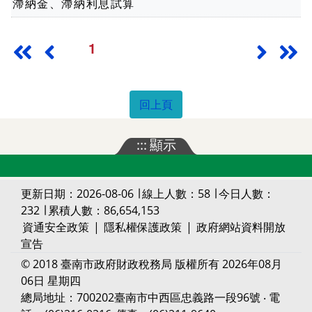
滯納金、滯納利息試算
1
最前頁
上一頁
下一頁
最
回上頁
:::
顯示
更新日期：2026-08-06 ∣ 線上人數：58 ∣ 今日人數：
232 ∣ 累積人數：86,654,153
資通安全政策
|
隱私權保護政策
|
政府網站資料開放
宣告
© 2018 臺南市政府財政稅務局 版權所有 2026年08月
06日 星期四
總局地址：700202臺南市中西區忠義路一段96號 ‧ 電