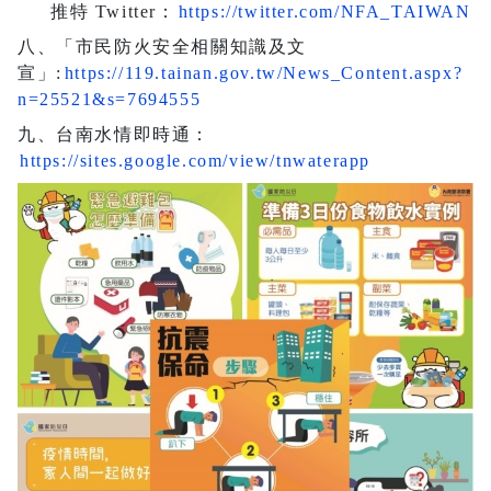
推特 Twitter：
https://twitter.com/NFA_TAIWAN
八、「市民防火安全相關知識及文
宣」:
https://119.tainan.gov.tw/N
ews_Content.aspx?
n=25521&s=769
4555
九、台南水情即時通：
https://sites.google.com/view/tnwaterapp